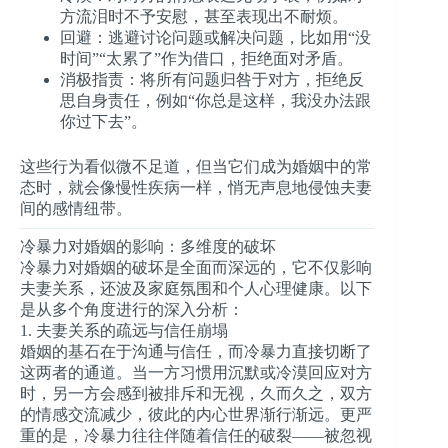
方流泪时不予安慰，甚至表现出不耐烦。
回避
：逃避讨论问题或解决问题，比如用“没
时间”“太累了”作为借口，拒绝面对矛盾。
消极指责
：将所有问题归咎于对方，拒绝反
思自身责任，例如“你总是这样，我没办法跟
你过下去”。
这些行为看似微不足道，但当它们成为婚姻中的常
态时，就会像慢性疾病一样，悄无声息地侵蚀夫妻
间的感情纽带。
冷暴力对婚姻的影响：多维度的破坏
冷暴力对婚姻的破坏是全面而深远的，它不仅影响
夫妻关系，还波及家庭氛围和个人心理健康。以下
是从多个角度进行的深入分析：
1. 夫妻关系的疏远与信任崩塌
婚姻的基石在于沟通与信任，而冷暴力直接切断了
这两者的通道。当一方习惯用沉默或冷漠回应对方
时，另一方会感到被排斥和无视，久而久之，双方
的情感交流减少，彼此的内心世界渐行渐远。更严
重的是，冷暴力往往伴随着信任的破裂——被忽视