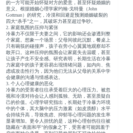
的一方可能开始怀疑对方的爱意，甚至怀疑婚姻的
意义。根据婚姻心理学家约翰·戈特曼（John
Gottman）的研究，冷漠和回避是预测婚姻破裂的
四大“杀手”之一，其破坏力甚至超过争吵。
2. 家庭氛围的压抑与紧张
冷暴力不仅限于夫妻之间，它的影响还会渗透到整
个家庭。想象一个场景：父母间彼此沉默，餐桌上
只有碗筷的碰撞声，孩子在旁小心翼翼地观察却不
敢开口。这种压抑的氛围会让家庭失去温暖，甚至
让孩子产生不安全感。研究表明，长期生活在冷暴
力家庭中的孩子更容易出现情绪问题，如内向、焦
虑或攻击性行为，因为他们无法从父母的关系中学
会健康的沟通与情感表达。
3. 个人心理健康的恶化
冷暴力的受害者往往承受着巨大的心理压力。被忽
视和冷漠对待会让人感到孤独、无助，甚至质疑自
己的价值。心理学研究指出，长期处于冷暴力环境
中的个体，其大脑中的压力激素（如皮质醇）水平
会持续升高，导致焦虑、抑郁等心理问题的发生率
显著增加。更令人担忧的是，这种心理创伤往往被
隐藏在“表面和平”的假象之下，受害者可能因羞于