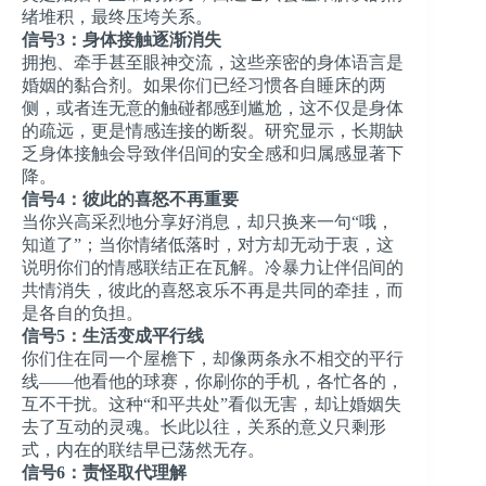
绪堆积，最终压垮关系。
信号3：身体接触逐渐消失
拥抱、牵手甚至眼神交流，这些亲密的身体语言是
婚姻的黏合剂。如果你们已经习惯各自睡床的两
侧，或者连无意的触碰都感到尴尬，这不仅是身体
的疏远，更是情感连接的断裂。研究显示，长期缺
乏身体接触会导致伴侣间的安全感和归属感显著下
降。
信号4：彼此的喜怒不再重要
当你兴高采烈地分享好消息，却只换来一句“哦，
知道了”；当你情绪低落时，对方却无动于衷，这
说明你们的情感联结正在瓦解。冷暴力让伴侣间的
共情消失，彼此的喜怒哀乐不再是共同的牵挂，而
是各自的负担。
信号5：生活变成平行线
你们住在同一个屋檐下，却像两条永不相交的平行
线——他看他的球赛，你刷你的手机，各忙各的，
互不干扰。这种“和平共处”看似无害，却让婚姻失
去了互动的灵魂。长此以往，关系的意义只剩形
式，内在的联结早已荡然无存。
信号6：责怪取代理解