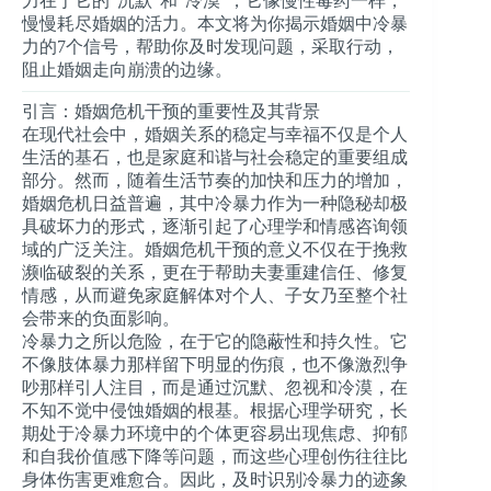
力在于它的“沉默”和“冷漠”，它像慢性毒药一样，
慢慢耗尽婚姻的活力。本文将为你揭示婚姻中冷暴
力的7个信号，帮助你及时发现问题，采取行动，
阻止婚姻走向崩溃的边缘。
引言：婚姻危机干预的重要性及其背景
在现代社会中，婚姻关系的稳定与幸福不仅是个人
生活的基石，也是家庭和谐与社会稳定的重要组成
部分。然而，随着生活节奏的加快和压力的增加，
婚姻危机日益普遍，其中冷暴力作为一种隐秘却极
具破坏力的形式，逐渐引起了心理学和情感咨询领
域的广泛关注。婚姻危机干预的意义不仅在于挽救
濒临破裂的关系，更在于帮助夫妻重建信任、修复
情感，从而避免家庭解体对个人、子女乃至整个社
会带来的负面影响。
冷暴力之所以危险，在于它的隐蔽性和持久性。它
不像肢体暴力那样留下明显的伤痕，也不像激烈争
吵那样引人注目，而是通过沉默、忽视和冷漠，在
不知不觉中侵蚀婚姻的根基。根据心理学研究，长
期处于冷暴力环境中的个体更容易出现焦虑、抑郁
和自我价值感下降等问题，而这些心理创伤往往比
身体伤害更难愈合。因此，及时识别冷暴力的迹象