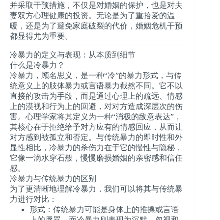
并采取干预措施，不仅是对婚姻的保护，也是对夫
妻双方心理健康的投资。无论是为了重拾爱的温
暖，还是为了避免家庭破裂的代价，婚姻危机干预
都显得尤为重要。
冷暴力的定义与表现：从本质到细节
什么是冷暴力？
冷暴力，顾名思义，是一种“冷”的暴力形式，与传
统意义上的肢体暴力或言语暴力截然不同。它不以
直接的攻击为手段，而是通过心理上的疏远、情感
上的漠视和行为上的回避，对对方造成深层次的伤
害。心理学家将其定义为一种“消极的敌意表达”，
其核心在于拒绝给予对方应有的情感回应，从而让
对方感到被孤立和否定。与传统暴力的即时性和外
显性相比，冷暴力的杀伤力在于它的慢性与隐秘，
它像一滴水穿石般，慢慢磨损婚姻的亲密感和信任
感。
冷暴力与传统暴力的区别
为了更清晰地理解冷暴力，我们可以将其与传统暴
力进行对比：
形式
：传统暴力可能是身体上的推搡或言语
上的辱骂，而冷暴力则表现为沉默、忽视和