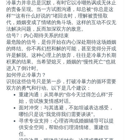
冷暴力并非总是沉默，有时它以冷嘲热讽或无休止
的责备呈现。当一方试图沟通，却总被“你总是这
样”“这有什么好说的”堵回去时，理解被责怪取
代，婚姻变成了情绪的角斗场。这样的互动不仅无
法解决问题，反而加深双方的敌意。
信号7：内心期待关系的结束
最危险的信号，是你开始在内心深处期待这场婚姻
的终结。你不再幻想和解的可能，甚至觉得分开或
许是解脱。这种心理上的放弃，往往是冷暴力长期
积累的结果。当希望熄灭，婚姻的“慢性死亡”也就
进入了倒计时。
如何停止冷暴力？
识别这些信号只是第一步，打破冷暴力的循环需要
双方的勇气和行动。以下是几个建议：
重建沟通
：从简单的“你今天过得怎么样”开
始，尝试恢复情感对话。
面对冲突
：与其逃避，不如坦诚表达感受，
哪怕只是说“我觉得我们需要谈谈”。
寻求专业支持
：心理咨询或婚姻辅导可以提
供安全空间，帮助你们理清情绪、重建信
任。