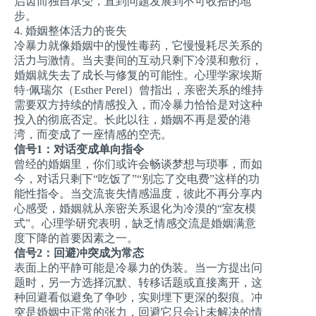
启齿而独自承受，直到问题发展到不可收拾的地
步。
4. 婚姻整体活力的丧失
冷暴力就像婚姻中的慢性毒药，它慢慢耗尽关系的
活力与激情。当夫妻间的互动只剩下冷漠和敷衍，
婚姻就失去了成长与修复的可能性。心理学家埃斯
特·佩瑞尔（Esther Perel）曾指出，亲密关系的维持
需要双方持续的情感投入，而冷暴力恰恰是对这种
投入的彻底否定。长此以往，婚姻不再是爱的港
湾，而变成了一座情感的空壳。
信号1：对话变成单向指令
曾经的婚姻里，你们或许会畅谈梦想与琐事，而如
今，对话只剩下“吃饭了”“别忘了交电费”这样的功
能性指令。当交流丧失情感温度，彼此不再分享内
心感受，婚姻就从亲密关系退化为冷漠的“室友模
式”。心理学研究表明，缺乏情感交流是婚姻满意
度下降的首要因素之一。
信号2：回避冲突成为常态
表面上的平静可能是冷暴力的伪装。当一方提出问
题时，另一方选择沉默、转移话题或直接离开，这
种回避看似避免了争吵，实则埋下更深的裂痕。冲
突是婚姻中正常的张力，回避它只会让未解决的情