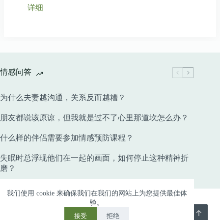
详细
情感问答
为什么夫妻越沟通，关系反而越糟？
朋友都说该原谅，但我就是过不了心里那道坎怎么办？
什么样的伴侣需要参加情感预防课程？
失眠时总浮现他们在一起的画面，如何停止这种精神折
磨？
Copyright © 2026 深圳心灵苑心理咨询- 深圳婚姻危机心
我们使用 cookie 来确保我们在我们的网站上为您提供最佳体
验。
理咨询 - 粤ICP备2024315642号
接受
拒绝