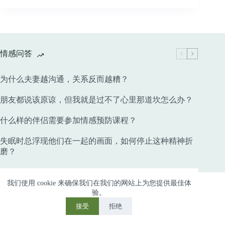
情感问答
为什么夫妻越沟通，关系反而越糟？
朋友都说该原谅，但我就是过不了心里那道坎怎么办？
什么样的伴侣需要参加情感预防课程？
失眠时总浮现他们在一起的画面，如何停止这种精神折
磨？
Copyright © 2026 深圳心灵苑心理咨询- 深圳婚姻危机心
我们使用 cookie 来确保我们在我们的网站上为您提供最佳体
验。
理咨询 - 粤ICP备2024315642号
接受
拒绝